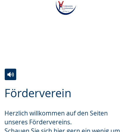
Zur
Aktiviere
Ein
Förderverein
Leichten
Audio-
Video
Sprache
Unterstützung.
in
wechseln.
Deutscher
Herzlich willkommen auf den Seiten
Gebärdensprache
unseres Fördervereins.
wird
Schauen Sie sich hier gern ein wenig um