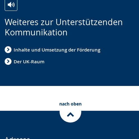
Zur
Aktiviere
Ein
Weiteres zur Unterstützenden
Leichten
Audio-
Video
Kommunikation
Sprache
Unterstützung.
in
wechseln.
Deutscher
Inhalte und Umsetzung der Förderung
Gebärdensprache
wird
Der UK-Raum
angezeigt.
nach oben