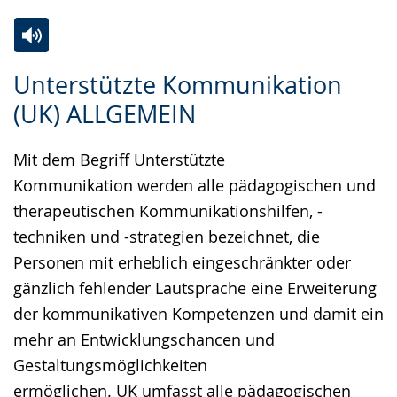
Zur
Aktiviere
Ein
Unterstützte Kommunikation
Leichten
Audio-
Video
(UK) ALLGEMEIN
Sprache
Unterstützung.
in
wechseln.
Deutscher
Mit dem Begriff Unterstützte
Gebärdensprache
Kommunikation werden alle pädagogischen und
wird
therapeutischen Kommunikationshilfen, -
angezeigt.
techniken und -strategien bezeichnet, die
Personen mit erheblich eingeschränkter oder
gänzlich fehlender Lautsprache eine Erweiterung
der kommunikativen Kompetenzen und damit ein
mehr an Entwicklungschancen und
Gestaltungsmöglichkeiten
ermöglichen. UK umfasst alle pädagogischen