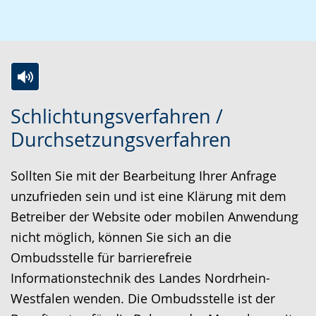
Z
A
E
Schlichtungsverfahren /
u
k
i
Durchsetzungsverfahren
r
t
n
L
i
V
Sollten Sie mit der Bearbeitung Ihrer Anfrage
e
v
i
unzufrieden sein und ist eine Klärung mit dem
i
i
d
Betreiber der Website oder mobilen Anwendung
c
e
e
nicht möglich, können Sie sich an die
h
r
o
Ombudsstelle für barrierefreie
t
e
i
Informationstechnik des Landes Nordrhein-
e
A
n
Westfalen wenden. Die Ombudsstelle ist der
n
u
D