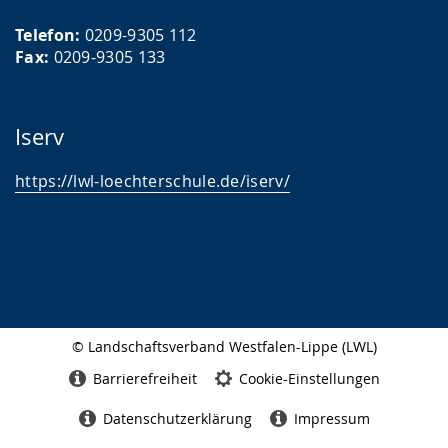
z
Telefon:
0209-9305 112
e
Fax:
0209-9305 133
i
g
t
Iserv
.
https://lwl-loechterschule.de/iserv/
© Landschaftsverband Westfalen-Lippe (LWL)
Seitenabschluss
Barrierefreiheit
Cookie-Einstellungen
Datenschutzerklärung
Impressum