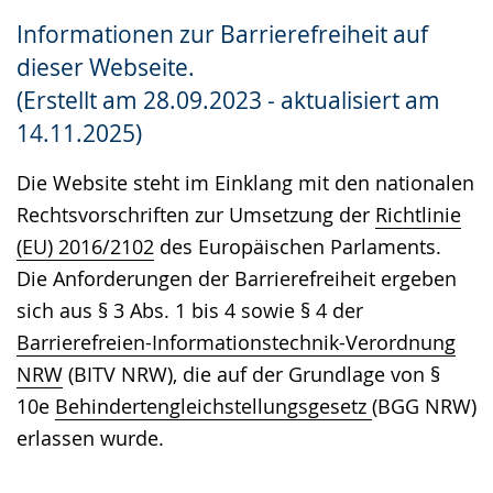
Sprache
Unterstützung.
in
Informationen zur Barrierefreiheit auf
wechseln.
Deutscher
dieser Webseite.
Gebärdensprache
(Erstellt am 28.09.2023 - aktualisiert am
wird
14.11.2025)
angezeigt.
Die Website steht im Einklang mit den nationalen
Rechtsvorschriften zur Umsetzung der
Richtlinie
(EU) 2016/2102
des Europäischen Parlaments.
Die Anforderungen der Barrierefreiheit ergeben
sich aus § 3 Abs. 1 bis 4 sowie § 4 der
Barrierefreien-Informationstechnik-Verordnung
NRW
(BITV NRW), die auf der Grundlage von §
10e
Behindertengleichstellungsgesetz
(BGG NRW)
erlassen wurde.