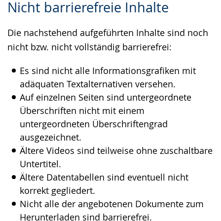
Nicht barrierefreie Inhalte
Leichten
Audio-
Video
Sprache
Unterstützung.
in
Die nachstehend aufgeführten Inhalte sind noch
wechseln.
Deutscher
nicht bzw. nicht vollständig barrierefrei:
Gebärdensprache
wird
Es sind nicht alle Informationsgrafiken mit
angezeigt.
adäquaten Textalternativen versehen.
Auf einzelnen Seiten sind untergeordnete
Überschriften nicht mit einem
untergeordneten Überschriftengrad
ausgezeichnet.
Ältere Videos sind teilweise ohne zuschaltbare
Untertitel.
Ältere Datentabellen sind eventuell nicht
korrekt gegliedert.
Nicht alle der angebotenen Dokumente zum
Herunterladen sind barrierefrei.