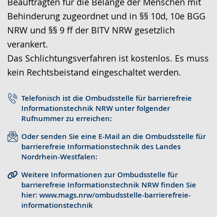
Beauftragten für die Belange der Menschen mit
S
d
e
Behinderung zugeordnet und in §§ 10d, 10e BGG
p
i
u
NRW und §§ 9 ff der BITV NRW gesetzlich
r
o
t
verankert.
a
-
s
Das Schlichtungsverfahren ist kostenlos. Es muss
c
U
c
kein Rechtsbeistand eingeschaltet werden.
h
n
h
e
t
e
Telefonisch ist die Ombudsstelle für barrierefreie
w
e
r
Informationstechnik NRW unter folgender
e
r
G
Rufnummer zu erreichen:
c
s
e
Oder senden Sie eine E-Mail an die Ombudsstelle für
h
t
b
barrierefreie Informationstechnik des Landes
Nordrhein-Westfalen:
s
ü
ä
e
t
r
Weitere Informationen zur Ombudsstelle für
barrierefreie Informationstechnik NRW finden Sie
l
z
d
hier: www.mags.nrw/ombudsstelle-barrierefreie-
n
u
e
informationstechnik