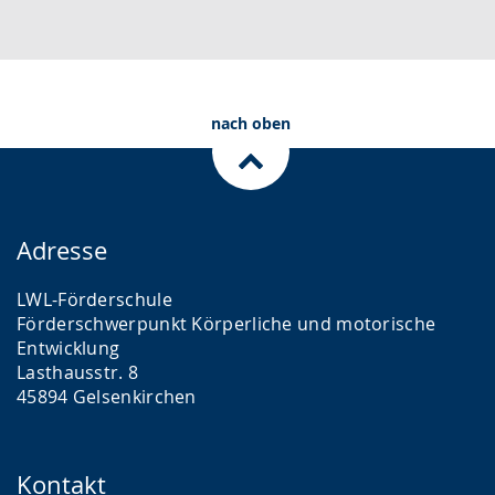
.
n
n
g
s
.
p
r
nach oben
a
c
h
e
Adresse
w
i
LWL-Förderschule
r
Förderschwerpunkt Körperliche und motorische
Entwicklung
d
Lasthausstr. 8
a
45894 Gelsenkirchen
n
g
e
Kontakt