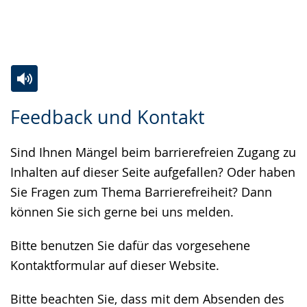
Zur
Aktiviere
Ein
Feedback und Kontakt
Leichten
Audio-
Video
Sprache
Unterstützung.
in
Sind Ihnen Mängel beim barrierefreien Zugang zu
wechseln.
Deutscher
Inhalten auf dieser Seite aufgefallen? Oder haben
Gebärdensprache
Sie Fragen zum Thema Barrierefreiheit? Dann
wird
können Sie sich gerne bei uns melden.
angezeigt.
Bitte benutzen Sie dafür das vorgesehene
Kontaktformular auf dieser Website.
Bitte beachten Sie, dass mit dem Absenden des