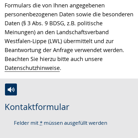
Formulars die von Ihnen angegebenen
personenbezogenen Daten sowie die besonderen
Daten (§ 3 Abs. 9 BDSG, z.B. politische
Meinungen) an den Landschaftsverband
Westfalen-Lippe (LWL) übermittelt und zur
Beantwortung der Anfrage verwendet werden.
Beachten Sie hierzu bitte auch unsere
Datenschutzhinweise
.
Zur
Aktiviere
Ein
Kontaktformular
Leichten
Audio-
Video
Sprache
Unterstützung.
in
Felder mit
*
müssen ausgefüllt werden
wechseln.
Deutscher
Gebärdensprache