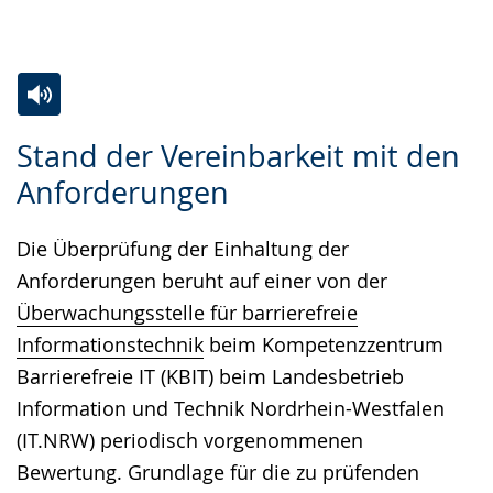
Zur
Aktiviere
Ein
Stand der Vereinbarkeit mit den
Leichten
Audio-
Video
Anforderungen
Sprache
Unterstützung.
in
wechseln.
Deutscher
Die Überprüfung der Einhaltung der
Gebärdensprache
Anforderungen beruht auf einer von der
wird
Überwachungsstelle für barrierefreie
angezeigt.
Informationstechnik
beim Kompetenzzentrum
Barrierefreie IT (KBIT) beim Landesbetrieb
Information und Technik Nordrhein-Westfalen
(IT.NRW) periodisch vorgenommenen
Bewertung. Grundlage für die zu prüfenden